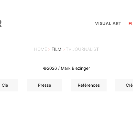
R
VISUAL ART
F
HOME
>
FILM
>
TV JOURNALIST
©2026 / Mark Blezinger
a Cie
Presse
Références
Cré